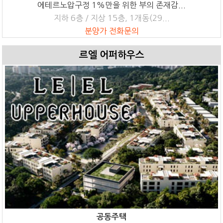
에테르노압구정 1%만을 위한 부의 존재감...
지하 6층 / 지상 15층, 1개동(29...
분양가 전화문의
르엘 어퍼하우스
공동주택