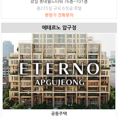
잠실 롯데월드타워 76층~101층
총235실 규모 6성급 호텔
분양가 전화문의
에테르노 압구정
공동주택