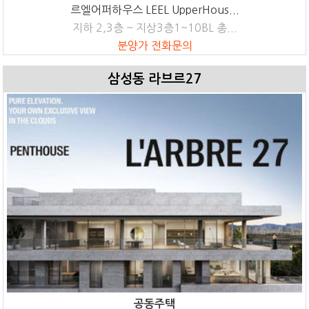
르엘어퍼하우스 LEEL UpperHous...
지하 2,3층 ~ 지상3층1~10BL 총...
분양가 전화문의
삼성동 라브르27
공동주택