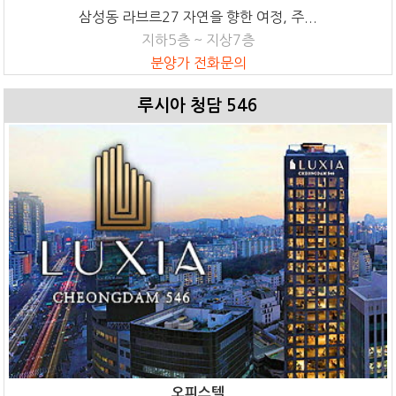
삼성동 라브르27 자연을 향한 여정, 주...
지하5층 ~ 지상7층
분양가 전화문의
루시아 청담 546
오피스텔