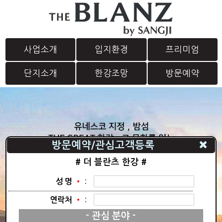
사업소개
입지환경
프리미엄
단지소개
한강조망
방문예약
방문예약/관심고객등록
# 더 블란츠 한강 #
•
:
성 명
•
:
연락처
- 관심 분야 -