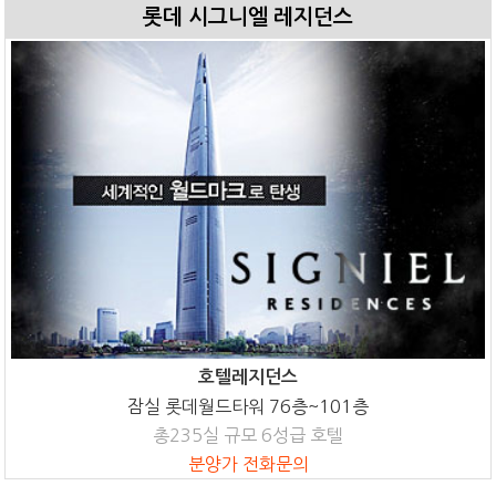
롯데 시그니엘 레지던스
호텔레지던스
잠실 롯데월드타워 76층~101층
총235실 규모 6성급 호텔
분양가 전화문의