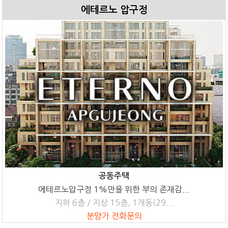
에테르노 압구정
공동주택
에테르노압구정 1%만을 위한 부의 존재감...
지하 6층 / 지상 15층, 1개동(29...
분양가 전화문의