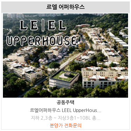
르엘 어퍼하우스
공동주택
르엘어퍼하우스 LEEL UpperHous...
지하 2,3층 ~ 지상3층1~10BL 총...
분양가 전화문의