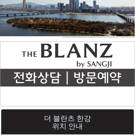
더 블란츠 한강
위치 안내