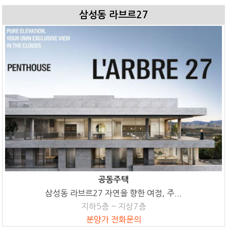
삼성동 라브르27
공동주택
삼성동 라브르27 자연을 향한 여정, 주...
지하5층 ~ 지상7층
분양가 전화문의