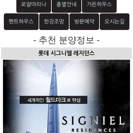
로얄마리나
층별안내
가든하우스
펜트하우스
한강조망
방문예약
오시는길
- 추천 분양정보 -
롯데 시그니엘 레지던스