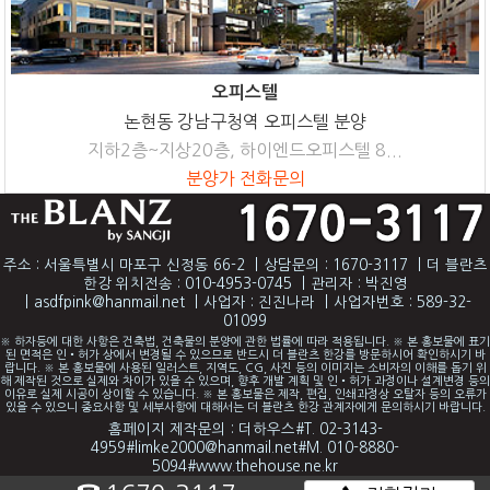
오피스텔
논현동 강남구청역 오피스텔 분양
지하2층~지상20층, 하이엔드오피스텔 8...
분양가 전화문의
주소 : 서울특별시 마포구 신정동 66-2
|
상담문의 : 1670-3117
|
더 블란츠
한강 위치전송 : 010-4953-0745
|
관리자 : 박진영
|
asdfpink@hanmail.net
|
사업자 : 진진나라
|
사업자번호 : 589-32-
01099
※ 하자등에 대한 사항은 건축법, 건축물의 분양에 관한 법률에 따라 적용됩니다. ※ 본 홍보물에 표기
된 면적은 인•허가 상에서 변경될 수 있으므로 반드시 더 블란츠 한강를 방문하시어 확인하시기 바
랍니다. ※ 본 홍보물에 사용된 일러스트, 지역도, CG, 사진 등의 이미지는 소비자의 이해를 돕기 위
해 제작된 것으로 실제와 차이가 있을 수 있으며, 향후 개발 계획 및 인•허가 과정이나 설계변경 등의
이유로 실제 시공이 상이할 수 있습니다. ※ 본 홍보물은 제작, 편집, 인쇄과정상 오탈자 등의 오류가
있을 수 있으니 중요사항 및 세부사항에 대해서는 더 블란츠 한강 관계자에게 문의하시기 바랍니다.
홈페이지 제작문의 : 더하우스#T. 02-3143-
4959#limke2000@hanmail.net#M. 010-8880-
5094#www.thehouse.ne.kr