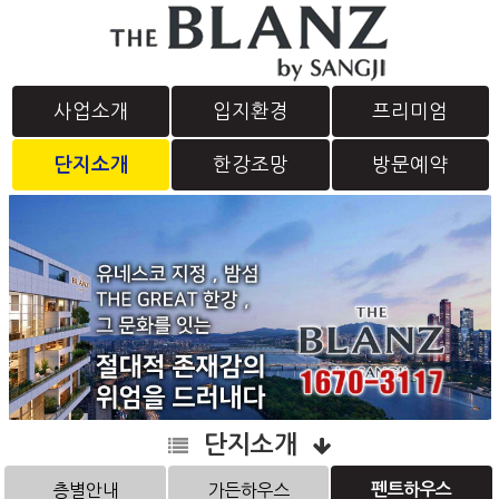
사업소개
입지환경
프리미엄
단지소개
한강조망
방문예약
단지소개
층별안내
가든하우스
펜트하우스