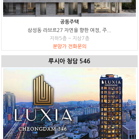
공동주택
삼성동 라브르27 자연을 향한 여정, 주...
지하5층 ~ 지상7층
분양가 전화문의
루시아 청담 546