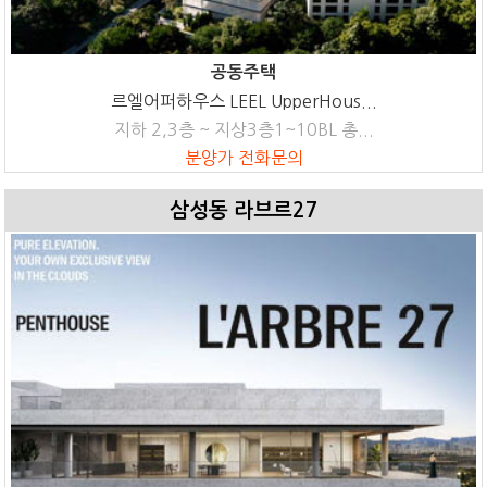
공동주택
르엘어퍼하우스 LEEL UpperHous...
지하 2,3층 ~ 지상3층1~10BL 총...
분양가 전화문의
삼성동 라브르27