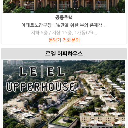
공동주택
에테르노압구정 1%만을 위한 부의 존재감...
지하 6층 / 지상 15층, 1개동(29...
분양가 전화문의
르엘 어퍼하우스