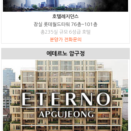
호텔레지던스
잠실 롯데월드타워 76층~101층
총235실 규모 6성급 호텔
분양가 전화문의
에테르노 압구정